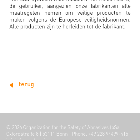
de gebruiker, aangezien onze fabrikanten alle
maatregelen nemen om veilige producten te
maken volgens de Europese veiligheidsnormen.
Alle producten zijn te herleiden tot de fabrikant.
terug
© 2026
Organization for the Safety of Abrasives (oSa)
|
Oxfordstraße 8
|
53111 Bonn
|
Phone: +49 228 94499-415
|