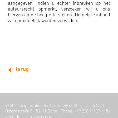
aangegeven. Indien u echter inbreuken op het
auteursrecht opmerkt, verzoeken wij u ons
hiervan op de hoogte te stellen. Dergelijke inhoud
zal onmiddellijk worden verwijderd.
terug
© 2026
Organization for the Safety of Abrasives (oSa)
|
Oxfordstraße 8
|
53111 Bonn
|
Phone: +49 228 94499-415
|
info(at)osa-abrasives.org