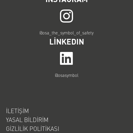
@osa_the_symbol_of_safety
LINKEDIN
@osasymbol
İLETIŞIM
YASAL BILDIRIM
GIZLILIK POLITIKASI