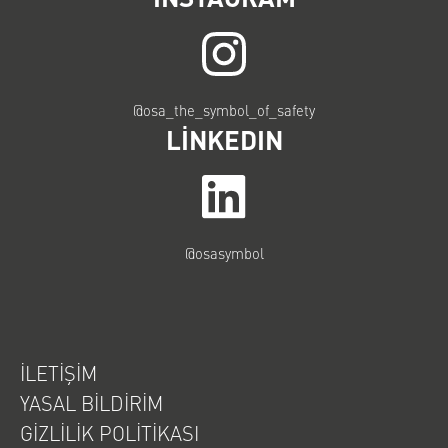
@osa_the_symbol_of_safety
LINKEDIN
@osasymbol
İLETIŞIM
YASAL BILDIRIM
GIZLILIK POLITIKASI