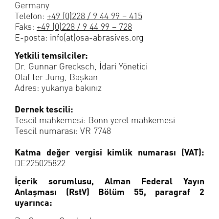
Germany
Telefon:
+49 (0)228 / 9 44 99 – 415
Faks:
+49 (0)228 / 9 44 99 – 728
E-posta: info(at)osa-abrasives.org
Yetkili temsilciler:
Dr. Gunnar Grecksch, İdari Yönetici
Olaf ter Jung, Başkan
Adres: yukarıya bakınız
Dernek tescili:
Tescil mahkemesi: Bonn yerel mahkemesi
Tescil numarası: VR 7748
Katma değer vergisi kimlik numarası (VAT):
DE225025822
İçerik sorumlusu, Alman Federal Yayın
Anlaşması (RstV) Bölüm 55, paragraf 2
uyarınca: