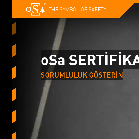
THE SYMBOL OF SAFETY
oSa SERTİFİK
SORUMLULUK GÖSTERİN