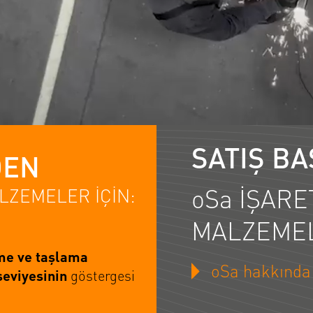
SATIŞ BA
DEN
oSa İŞARE
ALZEMELER İÇİN:
MALZEME
e ve taşlama
oSa hakkında 
seviyesinin
göstergesi