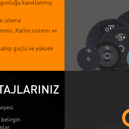
ygunluğu kanıtlanmış
n izleme
mesi, Kalite sistemi ve
sahip güçlü ve yüksek
TAJLARINIZ
iyesi
 belirgin
nlar