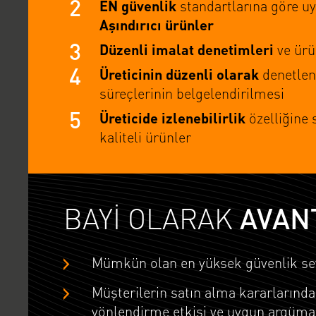
2
EN güvenlik
standartlarına göre u
Aşındırıcı ürünler
3
Düzenli imalat denetimleri
ve ürü
4
Üreticinin düzenli olarak
denetlen
süreçlerinin belgelendirilmesi
5
Üreticide izlenebilirlik
özelliğine 
kaliteli ürünler
BAYİ OLARAK
AVAN
Mümkün olan en yüksek güvenlik sev
Müşterilerin satın alma kararlarında
yönlendirme etkisi ve uygun argüma