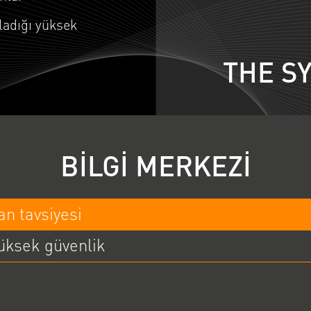
ladığı yüksek
THE S
BİLGİ MERKEZİ
n tavsiyesi
yüksek güvenlik