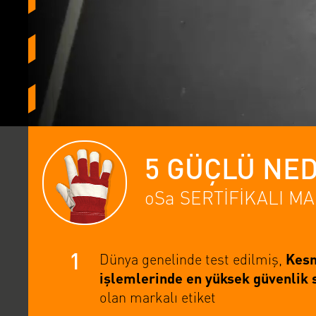
5 GÜÇLÜ NE
oSa SERTİFİKALI M
1
Dünya genelinde test edilmiş,
Kesm
işlemlerinde en yüksek güvenlik 
olan markalı etiket