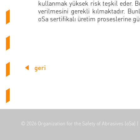
kullanmak yüksek risk teşkil eder. Bu
verilmesini gerekli kılmaktadır. Bunl
oSa sertifikalı üretim proseslerine güv
geri
© 2026
Organization for the Safety of Abrasives (oSa)
|