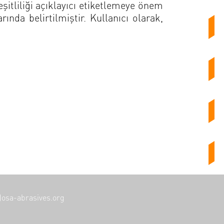
şitliliği açıklayıcı etiketlemeye önem
ında belirtilmiştir. Kullanıcı olarak,
t)osa-abrasives.org