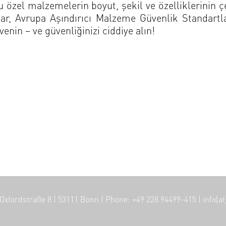
 özel malzemelerin boyut, şekil ve özelliklerinin çe
ar, Avrupa Aşındırıcı Malzeme Güvenlik Standartlar
enin – ve güvenliğinizi ciddiye alın!
Oxfordstraße 8
|
53111 Bonn
|
Phone: +49 228 94499-415
|
info(a