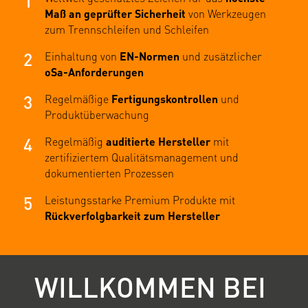
1
Maß an geprüfter Sicherheit
von Werkzeugen
zum Trennschleifen und Schleifen
2
Einhaltung von
EN-Normen
und zusätzlicher
oSa-Anforderungen
3
Regelmäßige
Fertigungskontrollen
und
Produktüberwachung
4
Regelmäßig
auditierte Hersteller
mit
zertifiziertem Qualitätsmanagement und
dokumentierten Prozessen
5
Leistungsstarke Premium Produkte mit
Rückverfolgbarkeit zum Hersteller
WILLKOMMEN BEI