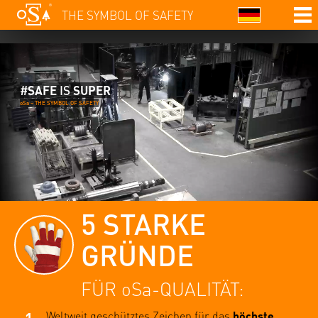
THE SYMBOL OF SAFETY
#
SAFE
IS
SUPER
oSa – THE SYMBOL OF SAFETY
5 STARKE
GRÜNDE
FÜR oSa-QUALITÄT:
Weltweit geschütztes Zeichen für das
höchste