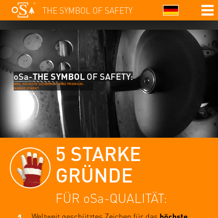
THE SYMBOL OF SAFETY
oSa-
THE SYMBOL
OF SAFETY:
WEIL HÖCHSTE SICHERHEIT IHRE PREMIUM-
MARKE STÄRKT.
5 STARKE
GRÜNDE
FÜR oSa-QUALITÄT:
Weltweit geschütztes Zeichen für das
höchste