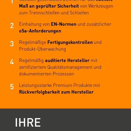
1
Maß an geprüfter Sicherheit
von Werkzeugen
zum Trennschleifen und Schleifen
2
Einhaltung von
EN-Normen
und zusätzlicher
oSa-Anforderungen
3
Regelmäßige
Fertigungskontrollen
und
Produkt-Überwachung
4
Regelmäßig
auditierte Hersteller
mit
zertifiziertem Qualitätsmanagement und
dokumentierten Prozessen
5
Leistungsstarke Premium Produkte mit
Rückverfolgbarkeit zum Hersteller
IHRE