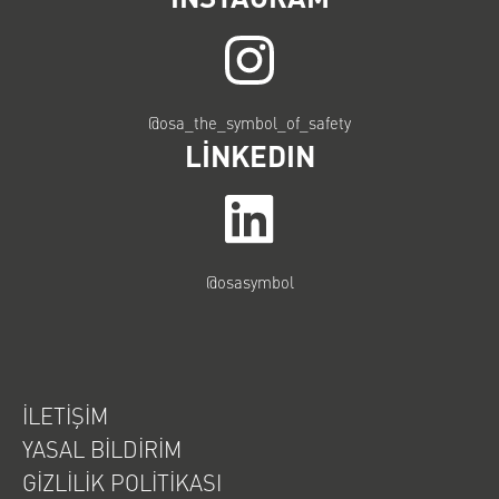
@osa_the_symbol_of_safety
LINKEDIN
@osasymbol
İLETIŞIM
YASAL BILDIRIM
GIZLILIK POLITIKASI