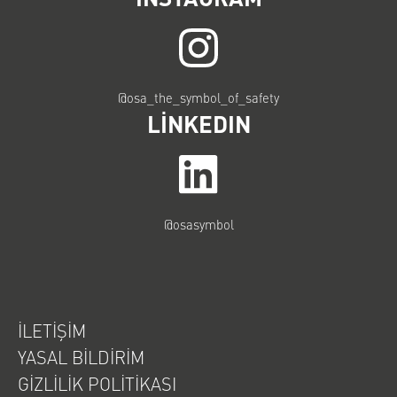
@osa_the_symbol_of_safety
LINKEDIN
@osasymbol
İLETIŞIM
YASAL BILDIRIM
GIZLILIK POLITIKASI