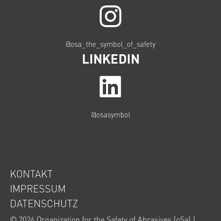
@osa_the_symbol_of_safety
LINKEDIN
@osasymbol
KONTAKT
IMPRESSUM
DATENSCHUTZ
© 2026
Organization for the Safety of Abrasives (oSa)
|