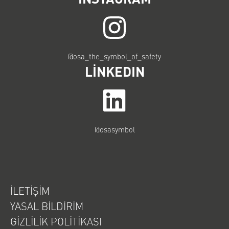
@osa_the_symbol_of_safety
LINKEDIN
@osasymbol
İLETIŞIM
YASAL BILDIRIM
GIZLILIK POLITIKASI